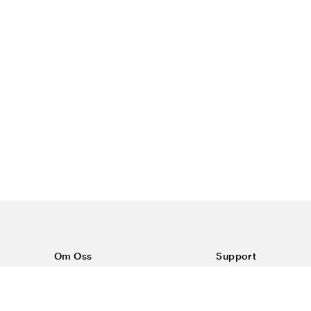
Om Oss
Support
Om Color4care
Kontakt oss
Vanlige spørsmål