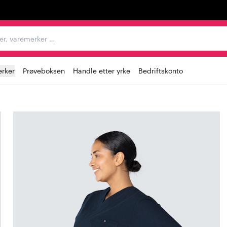
egorier, varemerker …
rker
Prøveboksen
Handle etter yrke
Bedriftskonto