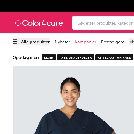
Trustpilot
Søk etter produkter, kat
Alle produkter
Nyheter
Kampanjer
Bestselgere
Me
Oppdag mer:
KLÆR
ARBEIDSOVERDELER
KITTEL OG TUNIKAER