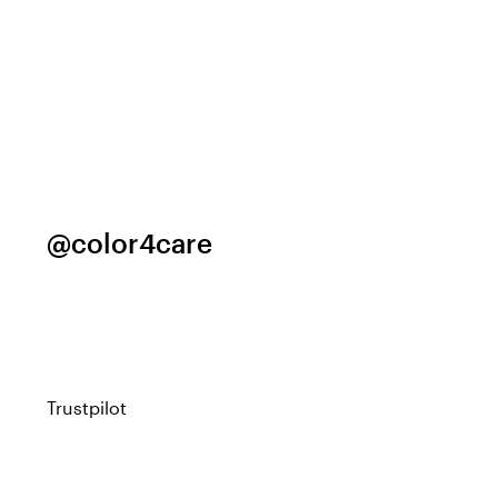
@color4care
Trustpilot