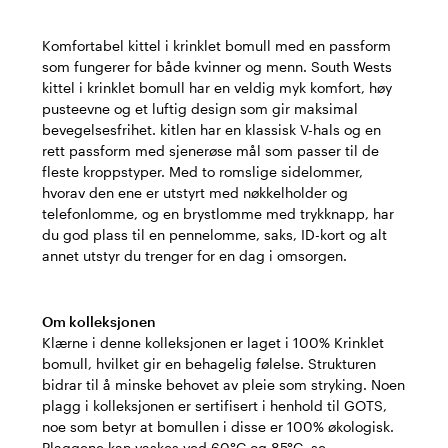
Komfortabel kittel i krinklet bomull med en passform
som fungerer for både kvinner og menn. South Wests
kittel i krinklet bomull har en veldig myk komfort, høy
pusteevne og et luftig design som gir maksimal
bevegelsesfrihet. kitlen har en klassisk V-hals og en
rett passform med sjenerøse mål som passer til de
fleste kroppstyper. Med to romslige sidelommer,
hvorav den ene er utstyrt med nøkkelholder og
telefonlomme, og en brystlomme med trykknapp, har
du god plass til en pennelomme, saks, ID-kort og alt
annet utstyr du trenger for en dag i omsorgen.
Om kolleksjonen
Klærne i denne kolleksjonen er laget i 100% Krinklet
bomull, hvilket gir en behagelig følelse. Strukturen
bidrar til å minske behovet av pleie som stryking. Noen
plagg i kolleksjonen er sertifisert i henhold til GOTS,
noe som betyr at bomullen i disse er 100% økologisk.
Plaggene kan vaskes ved 60°C og 85°C, se