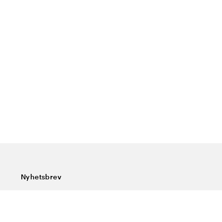
Nyhetsbrev
Abonner på vårt nyhetsbrev og få siste nytt, spesialtilbud,
gode tips og interessant lesning.