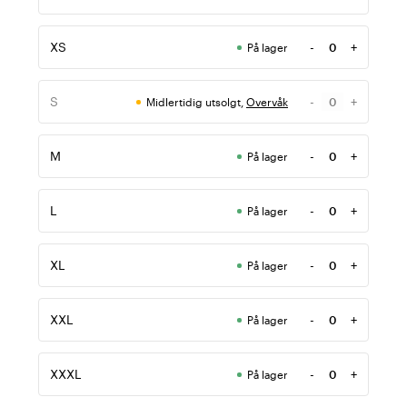
Antall
XS
-
+
På lager
Antall
S
-
+
Midlertidig utsolgt,
Overvåk
Antall
M
-
+
På lager
Antall
L
-
+
På lager
Antall
XL
-
+
På lager
Antall
XXL
-
+
På lager
Antall
XXXL
-
+
På lager
Antall