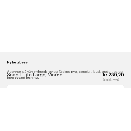
Nyhetsbrev
Abonner på vårt nyhetsbrev og få siste nytt, spesialtilbud, gode tips og
SnapIT Lite Large, Vinrød
kr 239,20
interessant lesning.
(ekskl. mva)
Skriv inn din e-postadresse
Om Oss
Support