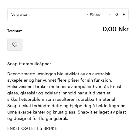
-
+
Velg antall:
På lager
Antall
0,00 Nkr
Totalsum:
Snap-it ampulleåpner
Denne smarte løsningen ble utviklet av en australsk
sykepleier og har vunnet flere priser for sin funksjon.
Helsevesenet bruker millioner av ampuller hvert år. Knust
glass, glasskår og ødelagt innhold har alltid vært et
sikkerhetsproblem som resulterer i ubrukbart material.
Snap-it skal forhindre dette og hjelpe deg å holde fingrene
unna skarpe kanter og knust glass. Snap-it er laget av plast
og designet for flergangsbruk.
ENKEL OG LETT å BRUKE