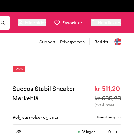
Mine sider
Favoritter
Handlekurv
Support
Privatperson
Bedrift
-20%
Suecos Stabil Sneaker
kr 511,20
Mørkeblå
kr 639,20
(ekskl. mva)
Velg størrelser og antall
Størrelsesguide
36
-
+
På lager