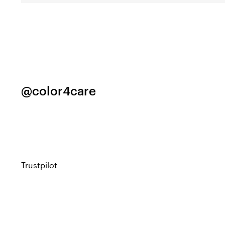
@color4care
Trustpilot