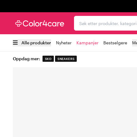
Trustpilot
Søk etter produkter, kat
Alle produkter
Nyheter
Kampanjer
Bestselgere
Me
Oppdag mer:
SKO
SNEAKERS