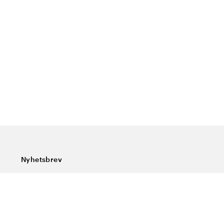
Nyhetsbrev
Abonner på vårt nyhetsbrev og få siste nytt, spesialtilbud,
gode tips og interessant lesning.
Skriv inn din e-postadresse