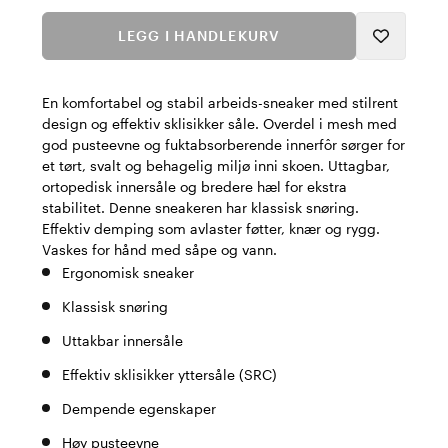
LEGG I HANDLEKURV
En komfortabel og stabil arbeids-sneaker med stilrent
design og effektiv sklisikker såle. Overdel i mesh med
god pusteevne og fuktabsorberende innerfôr sørger for
et tørt, svalt og behagelig miljø inni skoen. Uttagbar,
ortopedisk innersåle og bredere hæl for ekstra
stabilitet. Denne sneakeren har klassisk snøring.
Effektiv demping som avlaster føtter, knær og rygg.
Vaskes for hånd med såpe og vann.
Ergonomisk sneaker
Klassisk snøring
Uttakbar innersåle
Effektiv sklisikker yttersåle (SRC)
Dempende egenskaper
Høy pusteevne