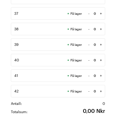
Antall
37
-
+
På lager
Antall
38
-
+
På lager
Antall
39
-
+
På lager
Antall
40
-
+
På lager
Antall
41
-
+
På lager
Antall
42
-
+
På lager
Antall
Antall:
0
0,00 Nkr
Totalsum: