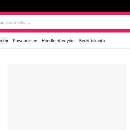
egorier, varemerker …
rker
Prøveboksen
Handle etter yrke
Bedriftskonto