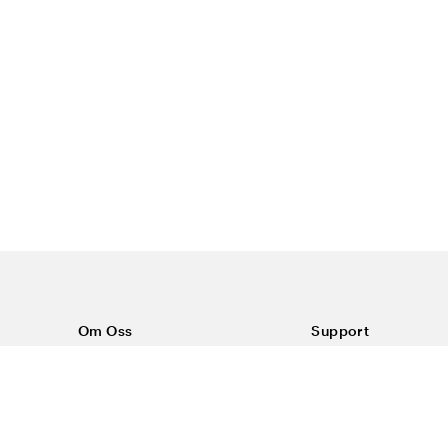
Om Oss
Support
Om Color4care
Kontakt oss
Vanlige spørsmål
Kjøpsvilkår