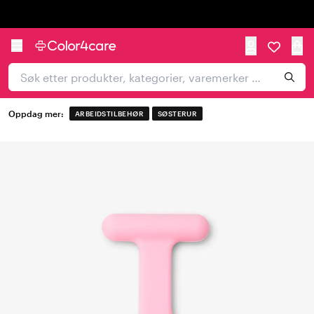
Trustpilot
Oppdag mer:
ARBEIDSTILBEHØR
SØSTERUR