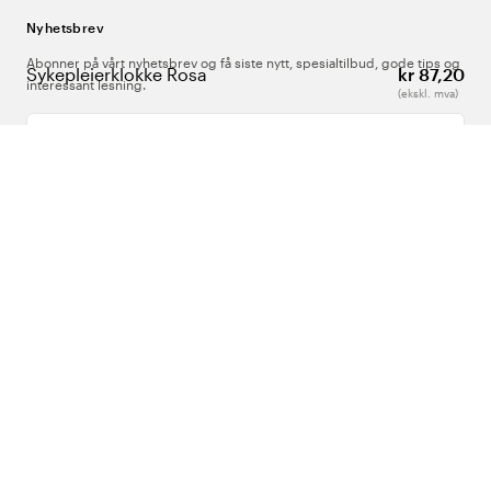
Nyhetsbrev
Abonner på vårt nyhetsbrev og få siste nytt, spesialtilbud, gode tips og
Sykepleierklokke Rosa
kr 87,20
interessant lesning.
(ekskl. mva)
Skriv inn din e-postadresse
Om Oss
Support
Følg oss
Norge