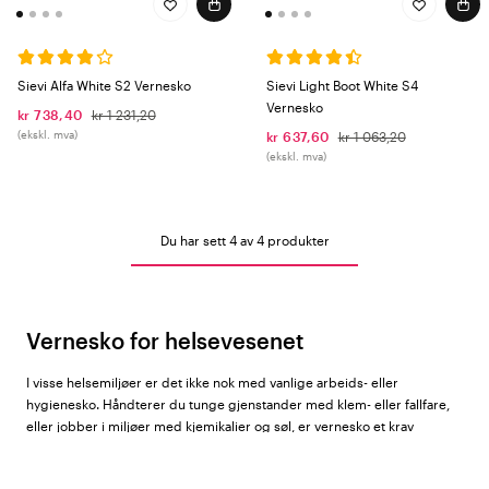
Sievi Alfa White S2 Vernesko
Sievi Light Boot White S4
Vernesko
kr 738,40
kr 1 231,20
(ekskl. mva)
kr 637,60
kr 1 063,20
(ekskl. mva)
Du har sett 4 av 4 produkter
Vernesko for helsevesenet
I visse helsemiljøer er det ikke nok med vanlige arbeids- eller
hygienesko. Håndterer du tunge gjenstander med klem- eller fallfare,
eller jobber i miljøer med kjemikalier og søl, er vernesko et krav
snarere enn et valg.
Hos Color4care finner du vernesko for dame og herre fra
Sievi
, en av