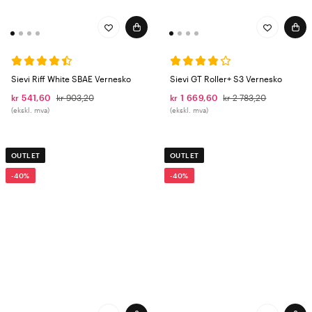
Sievi Riff White SBAE Vernesko
Sievi GT Roller+ S3 Vernesko
kr 541,60
kr 903,20
kr 1 669,60
kr 2 783,20
(ekskl. mva)
(ekskl. mva)
OUTLET
OUTLET
-40%
-40%