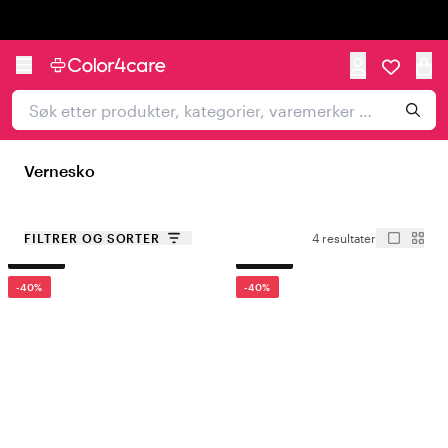
Trustpilot
Vernesko
FILTRER OG SORTER
4 resultater
OUTLET
OUTLET
-40%
-40%