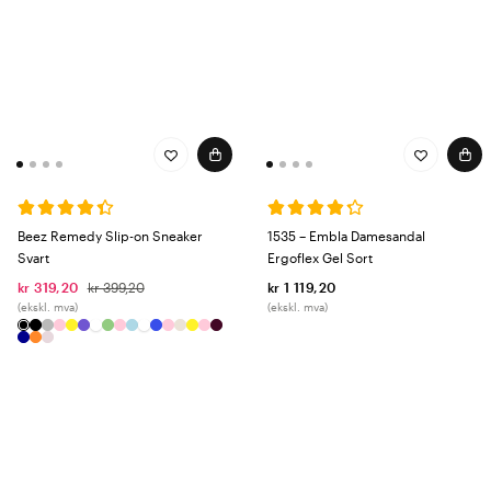
Beez Remedy Slip-on Sneaker
1535 – Embla Damesandal
Svart
Ergoflex Gel Sort
kr 319,20
kr 399,20
kr 1 119,20
(ekskl. mva)
(ekskl. mva)