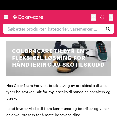
Trustpilot
COLOR4CARE TILBYR EN
FLEKSIBEL LØSNING FOR
HÅNDTERING AV SKOTILSKUDD
Hos Color4care har vi et bredt utvalg av arbeidssko til alle
typer helseyrker - alt fra hygienesko til sandaler, sneakers og
utesko.
I dad leverer vi sko til flere kommuner og bedrifter og vi har
en enkel prosess for å møte behovene dine.