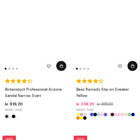
Birkenstock Professional Arizona
Beez Remedy Slip-on Sneaker
Sandal Narrow Svart
Yellow
kr 919,20
kr 239,20
kr 399,20
(ekskl. mva)
(ekskl. mva)
-40%
-50%