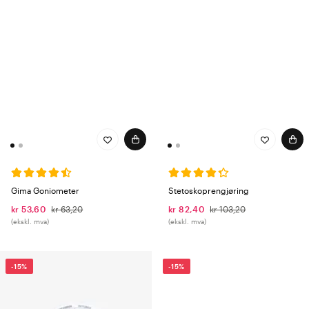
Gima Goniometer
Stetoskoprengjøring
kr 53,60
kr 63,20
kr 82,40
kr 103,20
(ekskl. mva)
(ekskl. mva)
-15%
-15%