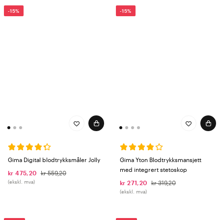
-15%
-15%
Gima Digital blodtrykksmåler Jolly
Gima Yton Blodtrykksmansjett
med integrert stetoskop
kr 475,20
kr 559,20
(ekskl. mva)
kr 271,20
kr 319,20
(ekskl. mva)