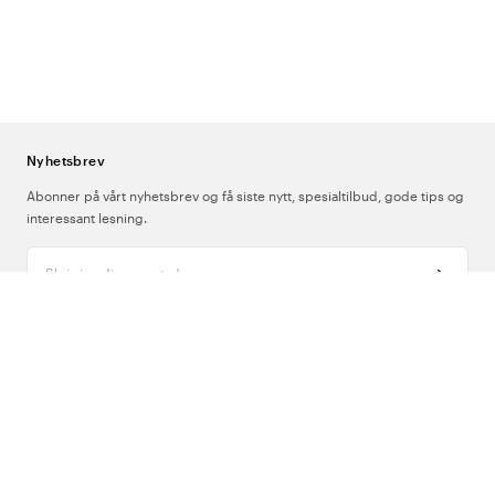
Nyhetsbrev
Abonner på vårt nyhetsbrev og få siste nytt, spesialtilbud, gode tips og
interessant lesning.
Skriv inn din e-postadresse
Om Oss
Support
Følg oss