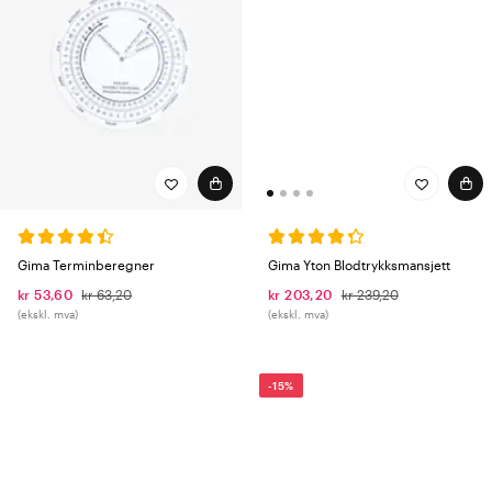
Gima Yton Blodtrykksmansjett
Gima Terminberegner
kr 203,20
kr 239,20
kr 53,60
kr 63,20
(ekskl. mva)
(ekskl. mva)
-15%