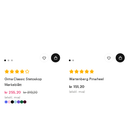
Gima Classic Stetoskop
Wartenberg Pinwheel
Mørkeblått
kr 151,20
(ekskl. mva)
kr 255,20
kr 319,20
(ekskl. mva)