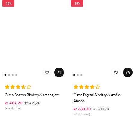
-15%
-15%
Gima Boston Blodtrykksmansjett
Gima Digital Blodtrykksmåler
Andon
kr 407,20
kr 479,20
(ekskl. mva)
kr 339,20
kr 399,20
(ekskl. mva)