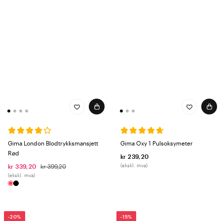
Gima London Blodtrykksmansjett
Gima Oxy 1 Pulsoksymeter
Rød
kr 239,20
(ekskl. mva)
kr 339,20
kr 399,20
(ekskl. mva)
-20%
-15%