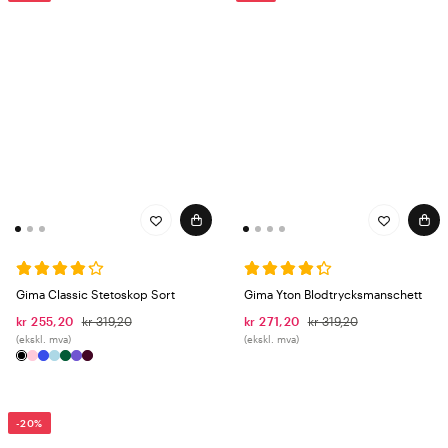
Gima Classic Stetoskop Sort
Gima Yton Blodtrycksmanschett
kr 255,20
kr 319,20
kr 271,20
kr 319,20
(ekskl. mva)
(ekskl. mva)
-20%