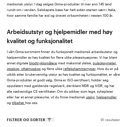
medisinsk utstyr. I dag selges Gima-produkter til mer enn 145 land
rundt om i verden. Selskapets base har helt siden starten vært i Italia,
hvor samme familie har eid og drevet virksomheten i nesten 100 år.
Arbeidsutstyr og hjelpemidler med høy
kvalitet og funksjonalitet
I vårt Gima-sortiment finner du funksjonelt medisinsk arbeidsutstyr og
hjelpemidler av høy kvalitet for flere ulike pleiesituasjoner. Vi har blant
annet digitale
blodtrykksmålere
med maksimal ytelse,
pulsoksymeter
,
otoskop, oftalmoskop
og flere ulike
reflekshammertyper
. Hvis du er på
utkikk etter brukervennlig utstyr av høy kvalitet og funksjonalitet, er våre
Gima-produkter et godt valg. Gima er ISO-sertifisert, holder seg
oppdatert med gjeldende regelverk, deriblant MDR og IVDR, og har
alle nødvendige CE-sertifikater. Om du jobber som lege, sykepleier
eller har et annet pleieyrke, vil du finne medisinsk
utstyr
,
hjelpemidler
og
tilbehør
hos oss.
FILTRER OG SORTER
91 resultater