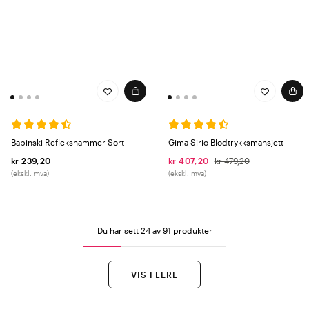
Babinski Reflekshammer Sort
Gima Sirio Blodtrykksmansjett
kr 239,20
kr 407,20
kr 479,20
(ekskl. mva)
(ekskl. mva)
Du har sett 24 av 91 produkter
VIS FLERE