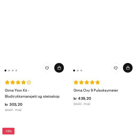
Gima Yton Kit -
Gima Oxy 9 Pulsoksymeter
Blodtrykksmansjett og stetoskop
kr 439,20
(ekskl. mva)
kr 303,20
(ekskl. mva)
-15%